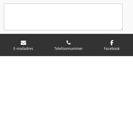
Stuur mij een kopie
E-mailadres
Telefoonnummer
Facebook
Verzenden
Delen
© 2021 - 2026 Gunter Ceuppens
Powered by
JouwWeb